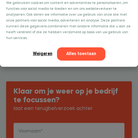
We gebruiken cookies om content en advertenties te personaliseren, om
processen in Nmbrs. Dat geeft rust en duidelijkheid.”
functies voor social media te bieden en om ons websiteverkeer te
analyseren. Ook delen we informatie over uw gebruik van onze site met
onze partners voor social media, adverteren en analyse. Deze partners
Lees het hele verhaal
kunnen deze gegevens combineren met andere informatie die u aan ze
heeft verstrekt of die ze hebben verzameld op basis van uw gebruik van
hun services.
Vondels
Weigeren
Alles toestaan
Klaar om je weer op je bedrijf
te focussen?
laat een terugbelverzoek achter