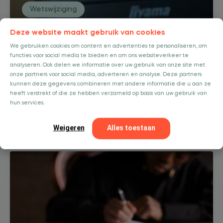
Wetswijziging
Deze website maakt gebruik van cookies
juni 11, 2025
We gebruiken cookies om content en advertenties te personaliseren, om
Wat betekent een demissionair kabinet
functies voor social media te bieden en om ons websiteverkeer te
voor HR?
analyseren. Ook delen we informatie over uw gebruik van onze site met
onze partners voor social media, adverteren en analyse. Deze partners
De val van een kabinet is tegenwoordig bijna
kunnen deze gegevens combineren met andere informatie die u aan ze
business as usual in Den Haag. Maar terwijl de
heeft verstrekt of die ze hebben verzameld op basis van uw gebruik van
politieke poppenkast even stilstaat, ...
hun services.
Lees meer
Weigeren
Alles toestaan