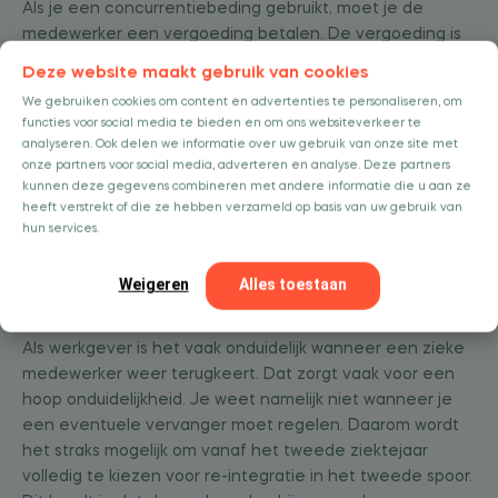
Als je een concurrentiebeding gebruikt, moet je de
medewerker een vergoeding betalen. De vergoeding is
de helft van wat de medewerker de laatste maand
Deze website maakt gebruik van cookies
verdiende, voor elke maand dat het concurrentiebeding
We gebruiken cookies om content en advertenties te personaliseren, om
geldt. Bijvoorbeeld, als het concurrentiebeding 12
functies voor social media te bieden en om ons websiteverkeer te
maanden duurt, heeft de medewerker recht op een
analyseren. Ook delen we informatie over uw gebruik van onze site met
vergoeding van 6 maanden salaris. Dat kan flink in de
onze partners voor social media, adverteren en analyse. Deze partners
kosten lopen.
kunnen deze gegevens combineren met andere informatie die u aan ze
heeft verstrekt of die ze hebben verzameld op basis van uw gebruik van
hun services.
De exacte ingangsdatum van deze nieuwe regels is nog
niet bekend.
Weigeren
Alles toestaan
Zieke medewerker
Als werkgever is het vaak onduidelijk wanneer een zieke
medewerker weer terugkeert. Dat zorgt vaak voor een
hoop onduidelijkheid. Je weet namelijk niet wanneer je
een eventuele vervanger moet regelen. Daarom wordt
het straks mogelijk om vanaf het tweede ziektejaar
volledig te kiezen voor re-integratie in het tweede spoor.