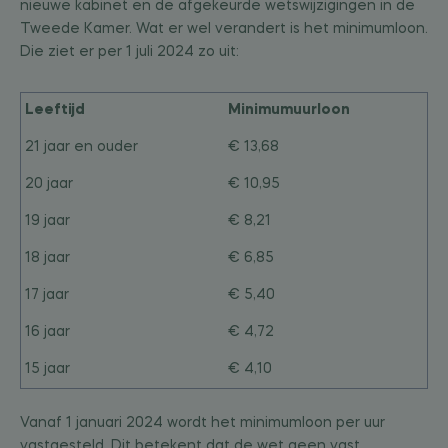
nieuwe kabinet en de afgekeurde wetswijzigingen in de
Tweede Kamer. Wat er wel verandert is het minimumloon.
Die ziet er per 1 juli 2024 zo uit:
Leeftijd
Minimumuurloon
21 jaar en ouder
€ 13,68
20 jaar
€ 10,95
19 jaar
€ 8,21
18 jaar
€ 6,85
17 jaar
€ 5,40
16 jaar
€ 4,72
15 jaar
€ 4,10
Vanaf 1 januari 2024 wordt het minimumloon per uur
vastgesteld. Dit betekent dat de wet geen vast